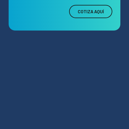
COTIZA AQUÍ
contacto@hidrolab.com
Santiago, Chile
Bogotá, Colombia
Lima, Perú
Monterrey, México
Nuestros servicios