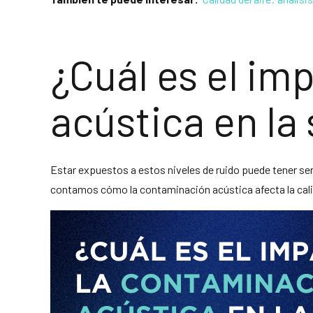
¿Cuál es el im
acústica en la
Estar expuestos a estos niveles de ruido puede tener ser
contamos cómo la contaminación acústica afecta la calid