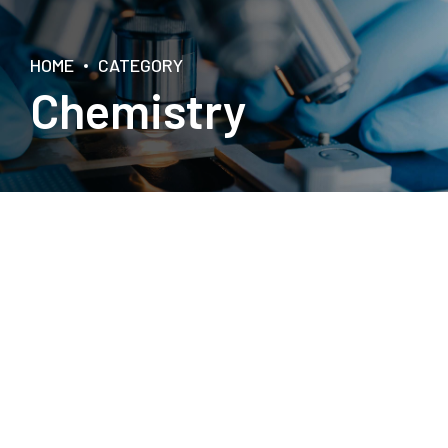
HOME
CATEGORY
Chemistry